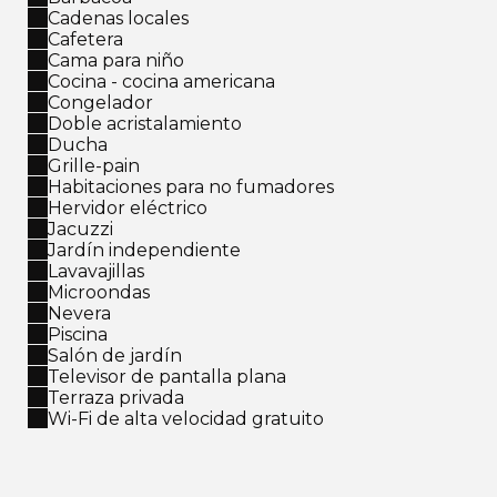
Cadenas locales
Cafetera
Cama para niño
Cocina - cocina americana
Congelador
Doble acristalamiento
Ducha
Grille-pain
Habitaciones para no fumadores
Hervidor eléctrico
Jacuzzi
Jardín independiente
Lavavajillas
Microondas
Nevera
Piscina
Salón de jardín
Televisor de pantalla plana
Terraza privada
Wi-Fi de alta velocidad gratuito