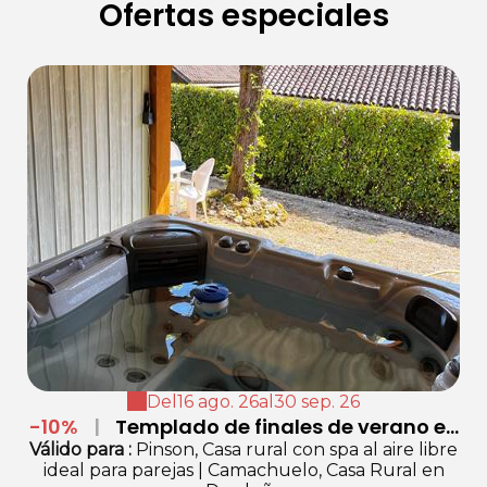
Ofertas especiales
Del
16 ago. 26
al
30 sep. 26
-10%
|
Templado de finales de verano en
la Dordoña
Válido
para
:
Pinson, Casa rural con spa al aire libre
ideal para parejas
|
Camachuelo, Casa Rural en