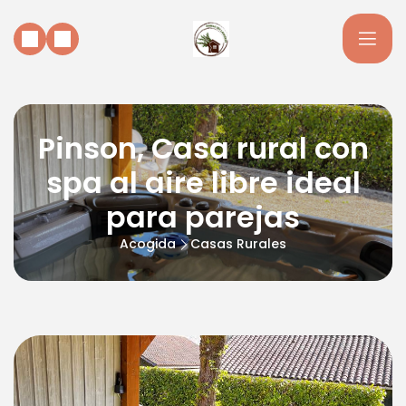
Pinson, Casa rural con
spa al aire libre ideal
para parejas
Acogida
Casas Rurales