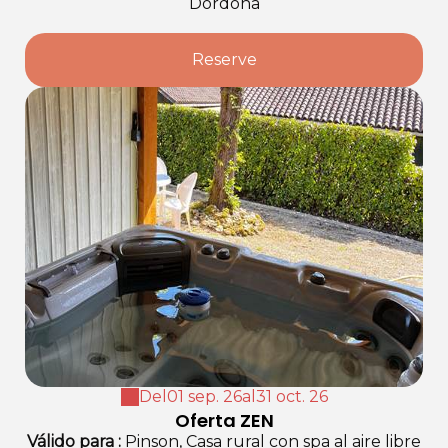
Dordoña
Reserve
Del
01 sep. 26
al
31 oct. 26
Oferta ZEN
Válido
para
:
Pinson, Casa rural con spa al aire libre