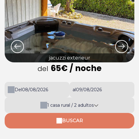
jacuzzi exterieur
65€
/ noche
del
Del
al
1
casa rural /
2
adultos
BUSCAR