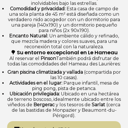
inolvidables bajo las estrellas.
Comodidad y privacidad:
Esta casa de campo de
una sola planta de 45 m² está diseñada como un
verdadero nido acogedor con un dormitorio para
una pareja (140x190) y un dormitorio pequeño
para niños (2x 90x190).
Encanto Natural:
Un ambiente cálido y refinado,
que mezcla madera y colores suaves, para una
reconexión total con la naturaleza.
🌳 Su entorno excepcional en Le Hameau
Al reservar el
Pinson
También podrá disfrutar de
todas las comodidades del Hameau des Laurières:
Gran piscina climatizada y vallada
(compartida por
las 10 casas).
Actividades en el lugar:
Parque infantil, mesa de
ping pong, pista de petanca.
Ubicación privilegiada:
Ubicado en una hectárea
de terreno boscoso, idealmente ubicado entre los
viñedos de
Bergerac
y los tesoros de
Sarlat
(cerca
de las bastidas de Monpazier y Beaumont-du-
Périgord).