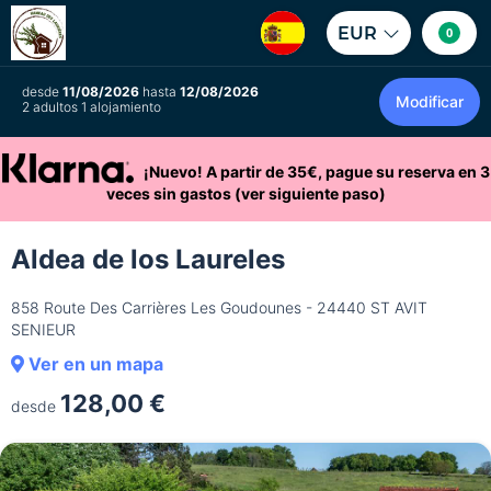
EUR
0
desde
11/08/2026
hasta
12/08/2026
Modificar
2 adultos 1 alojamiento
¡Nuevo! A partir de 35€, pague su reserva en 3
veces sin gastos (ver siguiente paso)
Aldea de los Laureles
858 Route Des Carrières Les Goudounes - 24440 ST AVIT
SENIEUR
Ver en un mapa
128,00 €
desde