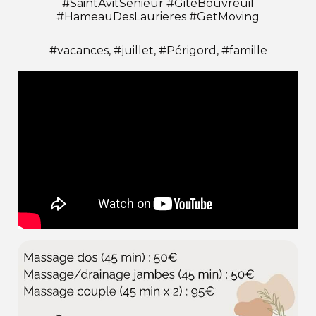
#SaintAvitSenieur #GiteBouvreuil
#HameauDesLaurieres #GetMoving
#vacances, #juillet, #Périgord, #famille