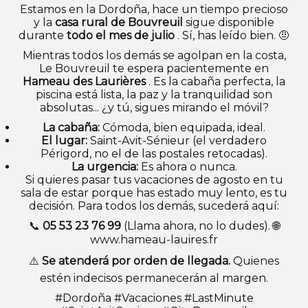
Estamos en la Dordoña, hace un tiempo precioso
y la
casa rural de Bouvreuil
sigue disponible
durante
todo el mes de julio
. Sí, has leído bien. 🤨
Mientras todos los demás se agolpan en la costa,
Le Bouvreuil te espera pacientemente en
Hameau des Laurières
. Es la cabaña perfecta, la
piscina está lista, la paz y la tranquilidad son
absolutas... ¿y tú, sigues mirando el móvil?
La cabaña:
Cómoda, bien equipada, ideal.
El lugar:
Saint-Avit-Sénieur (el verdadero
Périgord, no el de las postales retocadas).
La urgencia:
Es ahora o nunca.
Si quieres pasar tus vacaciones de agosto en tu
sala de estar porque has estado muy lento, es tu
decisión. Para todos los demás, sucederá aquí:
📞
05 53 23 76 99
(Llama ahora, no lo dudes). 🌐
www.hameau-lauires.fr
⚠️
Se atenderá por orden de llegada.
Quienes
estén indecisos permanecerán al margen.
#Dordoña #Vacaciones #LastMinute