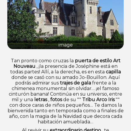
image
Tan pronto como cruzas la
puerta de estilo Art
Nouveau
, ¡la presencia de Joséphine está en
todas partes! Allí, a la derecha, es en esta
capilla
donde se casó con su amado Jo-Bouillon. Aquí
podrás admirar sus
trajes de gala
frente a la
chimenea monumental sin olvidar… ¡el famoso
cinturón banana! Continúa en su universo, entre
mil y una
letras
,
fotos
de su ""
Tribu Arco Iris
""
con doce caras de niños pequeños… Te damos la
bienvenida tanto en temporada como a finales de
año, con la magia de la Navidad que decora cada
habitación amueblada…
Al revivir su
extraordinario destino
, te