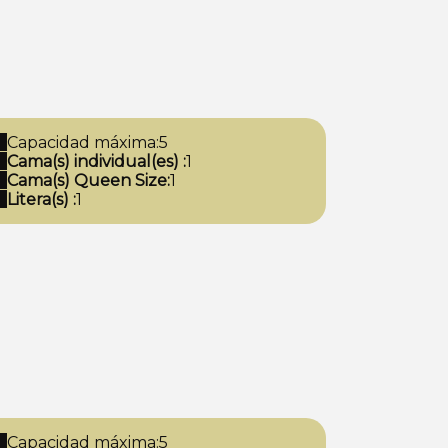
Capacidad máxima:5
Cama(s) individual(es) :
1
Cama(s) Queen Size:
1
Litera(s) :
1
Capacidad máxima:5