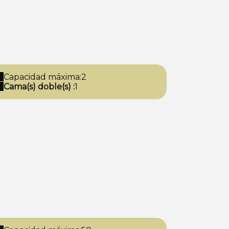
Capacidad máxima:2
Cama(s) doble(s) :
1