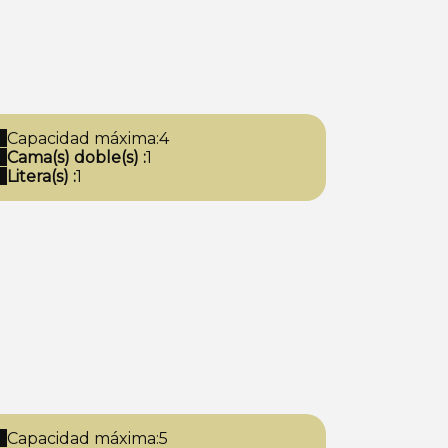
Capacidad máxima:4
Cama(s) doble(s) :
1
Litera(s) :
1
Capacidad máxima:5