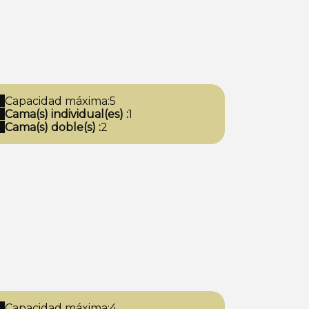
Capacidad máxima:5
Cama(s) individual(es) :
1
Cama(s) doble(s) :
2
Capacidad máxima:4