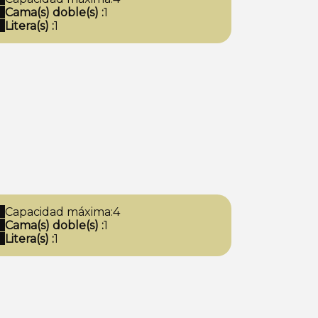
Cama(s) doble(s) :
1
Litera(s) :
1
Capacidad máxima:4
Cama(s) doble(s) :
1
Litera(s) :
1