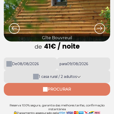
Gîte Bouvreuil
41€
/ noite
de
De
para
1
casa rural /
2
adultos
PROCURAR
Reserva 100% segura, garantia das melhores tarifas, confirmação
instantânea
Pagamento assegurado pela