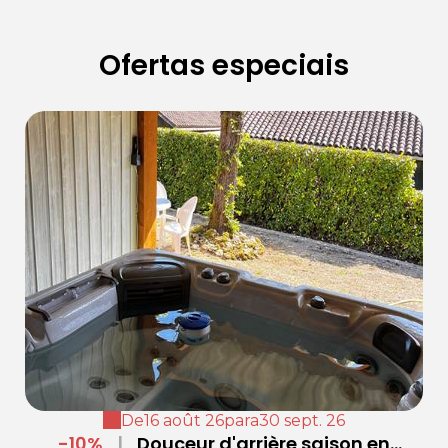
Ofertas especiais
De
16 août 26
para
30 sept. 26
-10%
|
Douceur d'arrière saison en