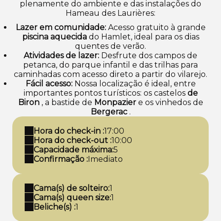
plenamente do ambiente e das instalações do
Hameau des Laurières:
Lazer em comunidade:
Acesso gratuito à grande
piscina aquecida
do Hamlet, ideal para os dias
quentes de verão.
Atividades de lazer:
Desfrute dos campos de
petanca, do parque infantil e das trilhas para
caminhadas com acesso direto a partir do vilarejo.
Fácil acesso:
Nossa localização é ideal, entre
importantes pontos turísticos: os castelos
de
Biron
, a bastide de
Monpazier
e os vinhedos de
Bergerac
.
Hora do check-in :
17:00
Hora do check-out :
10:00
Capacidade máxima:
5
Confirmação :
Imediato
Cama(s) de solteiro:
1
Cama(s) queen size:
1
Beliche(s) :
1