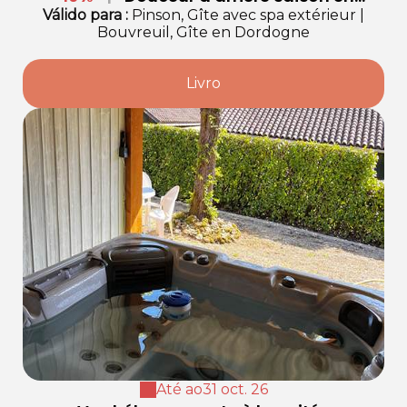
Dordogne
Válido
para
:
Pinson, Gîte avec spa extérieur
|
Bouvreuil, Gîte en Dordogne
Livro
Até ao
31 oct. 26