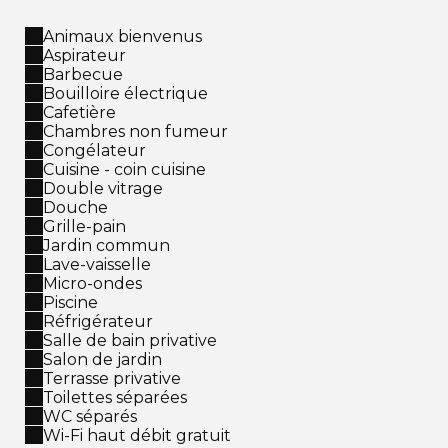
Animaux bienvenus
Aspirateur
Barbecue
Bouilloire électrique
Cafetière
Chambres non fumeur
Congélateur
Cuisine - coin cuisine
Double vitrage
Douche
Grille-pain
Jardin commun
Lave-vaisselle
Micro-ondes
Piscine
Réfrigérateur
Salle de bain privative
Salon de jardin
Terrasse privative
Toilettes séparées
WC séparés
Wi-Fi haut débit gratuit