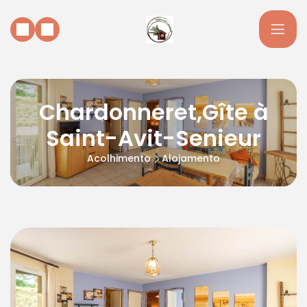
Chardonneret,Gîte à
Saint-Avit-Senieur
Acolhimento
Alojamento