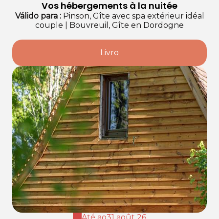
Vos hébergements à la nuitée
Válido
para
:
Pinson, Gîte avec spa extérieur idéal
couple
|
Bouvreuil, Gîte en Dordogne
Livro
Até ao
31 août 26