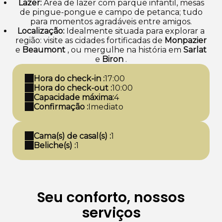
Lazer:
Área de lazer com parque infantil, mesas
de pingue-pongue e campo de petanca; tudo
para momentos agradáveis entre amigos.
Localização:
Idealmente situada para explorar a
região: visite as cidades fortificadas de
Monpazier
e
Beaumont
, ou mergulhe na história em
Sarlat
e
Biron
.
Hora do check-in :
17:00
Hora do check-out :
10:00
Capacidade máxima:
4
Confirmação :
Imediato
Cama(s) de casal(s) :
1
Beliche(s) :
1
Seu conforto, nossos
serviços