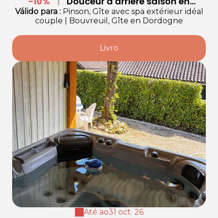
-10%
|
Douceur d'arrière saison en
Dordogne
Válido
para
:
Pinson, Gîte avec spa extérieur idéal
couple
|
Bouvreuil, Gîte en Dordogne
Livro
Até ao
31 oct. 26