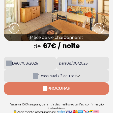
Piece de vie chardonneret
67€
/ noite
de
De
para
1
casa rural /
2
adultos
PROCURAR
Reserva 100% segura, garantia das melhores tarifas, confirmação
instantânea
Pagamento assegurado pela