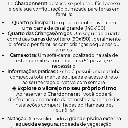
Le
Chardonneret
destaca-se pelo seu fácil acesso
e pela sua configuração otimizada para férias em
família:
Quarto principal:
Um quarto confortável com
uma cama de casal grande (140x190).
Quarto das Crianças/Amigos:
Um segundo quarto
com
duas camas de solteiro (90x190)
, geralmente
preferido por famílias com crianças pequenas ou
amigos.
Cama extra:
Um sofá-cama localizado na sala de
estar permite acomodar uma 5ª pessoa, se
necessário.
Informações práticas:
O chalé possui uma cozinha
compacta totalmente equipada e acesso direto
ao seu terraço privativo com sombra.
☀️ Explore o vilarejo no seu próprio ritmo
Ao reservar o
Chardonneret
, você poderá
desfrutar plenamente da atmosfera serena e das
instalações compartilhadas do Hameau des
Laurières:
Natação:
Acesso ilimitado à
grande piscina externa
aquecida e segura,
rodeada de vegetação.