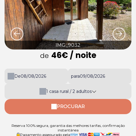
IMG_9032
46€
/ noite
de
De
para
1
casa rural /
2
adultos
PROCURAR
Reserva 100% segura, garantia das melhores tarifas, confirmação
instantânea
Pagamento assegurado pela