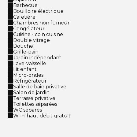
Barbecue
Bouilloire électrique
Cafetière
Chambres non fumeur
Congélateur
Cuisine - coin cuisine
Double vitrage
Douche
Grille-pain
Jardin indépendant
Lave-vaisselle
Lit enfant
Micro-ondes
Réfrigérateur
Salle de bain privative
Salon de jardin
Terrasse privative
Toilettes séparées
WC séparés
Wi-Fi haut débit gratuit