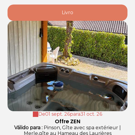
Livro
De
01 sept. 26
para
31 oct. 26
Offre ZEN
Válido
para
:
Pinson, Gîte avec spa extérieur
|
Merle,gîte au Hameau des Laurières