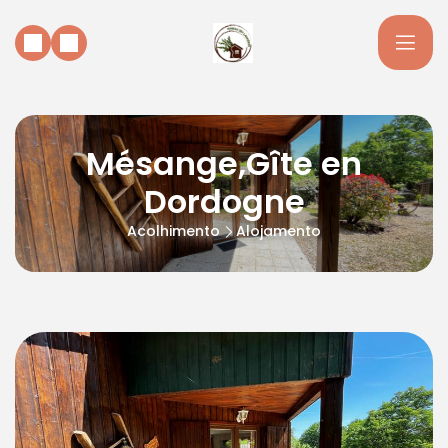
Mésange,Gîte en
Dordogne
Acolhimento
Alojamento