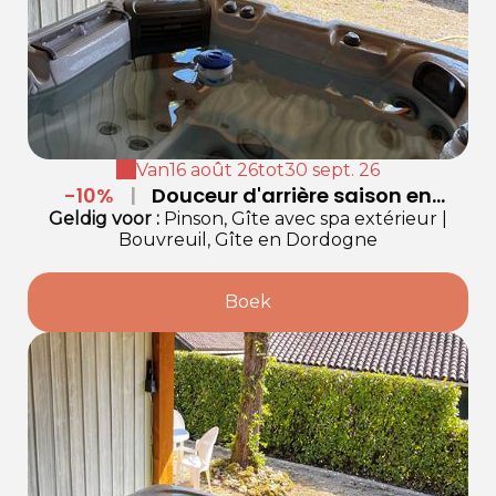
Van
16 août 26
tot
30 sept. 26
-10%
|
Douceur d'arrière saison en
Dordogne
Geldig
voor
:
Pinson, Gîte avec spa extérieur
|
Bouvreuil, Gîte en Dordogne
Boek