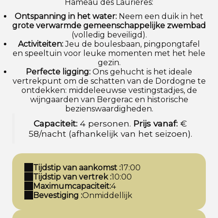
Hameau des Laurières:
Ontspanning in het water:
Neem een duik in het
grote verwarmde gemeenschappelijke zwembad
(volledig beveiligd).
Activiteiten:
Jeu de boulesbaan, pingpongtafel
en speeltuin voor leuke momenten met het hele
gezin.
Perfecte ligging:
Ons gehucht is het ideale
vertrekpunt om de schatten van de Dordogne te
ontdekken: middeleeuwse vestingstadjes, de
wijngaarden van Bergerac en historische
bezienswaardigheden.
Capaciteit:
4 personen.
Prijs vanaf:
€
58/nacht (afhankelijk van het seizoen).
Tijdstip van aankomst :
17:00
Tijdstip van vertrek :
10:00
Maximumcapaciteit:
4
Bevestiging :
Onmiddellijk