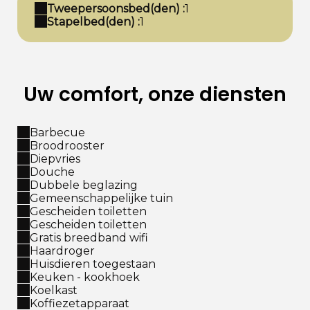
Tweepersoonsbed(den) :
1
Stapelbed(den) :
1
Uw comfort, onze diensten
Barbecue
Broodrooster
Diepvries
Douche
Dubbele beglazing
Gemeenschappelijke tuin
Gescheiden toiletten
Gescheiden toiletten
Gratis breedband wifi
Haardroger
Huisdieren toegestaan
Keuken - kookhoek
Koelkast
Koffiezetapparaat