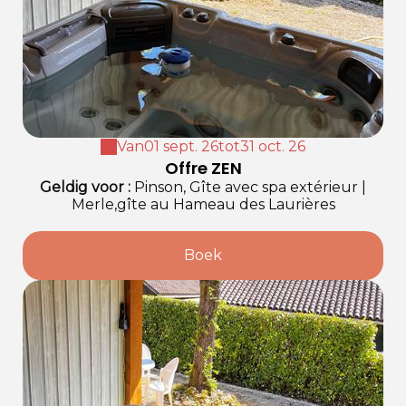
Van
01 sept. 26
tot
31 oct. 26
Offre ZEN
Geldig
voor
:
Pinson, Gîte avec spa extérieur
|
Merle,gîte au Hameau des Laurières
Boek