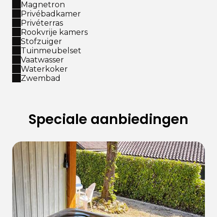
Magnetron
Privébadkamer
Privéterras
Rookvrije kamers
Stofzuiger
Tuinmeubelset
Vaatwasser
Waterkoker
Zwembad
Speciale aanbiedingen