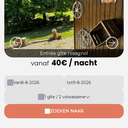
Entrée gîte rossignol
40€
/ nacht
vanaf
Van
tot
1
gîte /
2
volwassene
ZOEKEN NAAR