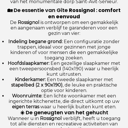
van het monumentale dorp Saint-Avit-Sénieur.
🏡 De essentie van Gîte
Rossignol
:
comfort
en eenvoud
De
Rossignol
is ontworpen om een gemakkelijk
en aangenaam verblijf te garanderen voor een
gezin van vier:
Indeling begane grond:
Een configuratie zonder
trappen, ideaal voor gezinnen met jonge
kinderen of voor mensen die een gemakkelijke
toegang zoeken.
Hoofdslaapkamer:
Een gezellige slaapkamer met
een tweepersoonsbed (140x190) waar u heerlijk
kunt uitrusten.
Kinderkamer:
Een tweede slaapkamer met
stapelbed (2 x 90x190)
, de leuke en praktische
optie voor kinderen.
Woonruimte:
Een lichte woonkamer met een
ingerichte kitchenette, die direct uitkomt op uw
eigen terras
waar u heerlijk buiten kunt eten.
☀️ De geneugten van het gehucht
Wanneer u in
Rossignol
verblijft, heeft u toegang
tot alle diensten en recreatieve activiteiten van