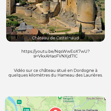
Château de Castelnaud
https://youtu.be/NqsWwEoX7wU?
si=VkxAHaoFVNXjd7lC
Vidéo sur ce château situé en Dordogne à
quelques kilomètres du Hameau des Laurières.