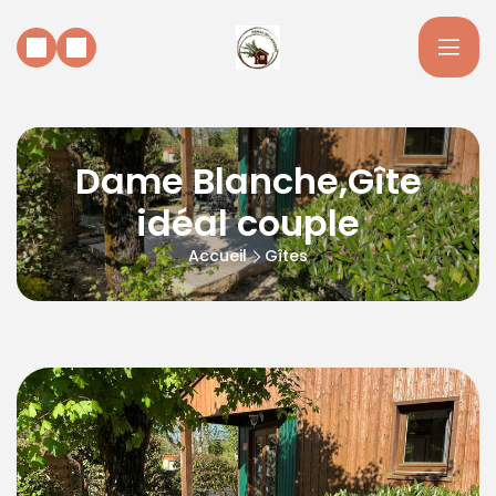
Dame Blanche,Gîte
idéal couple
Accueil
Gîtes