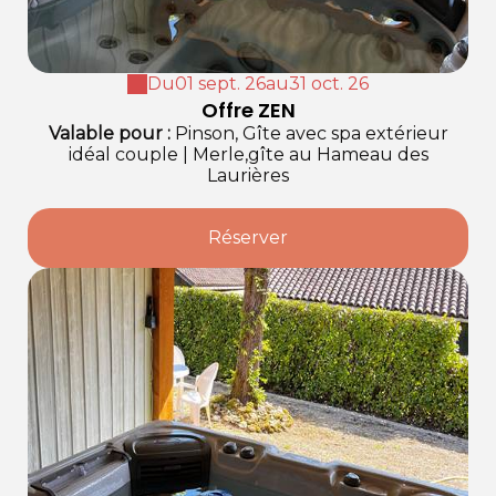
Du
01 sept. 26
au
31 oct. 26
Offre ZEN
Valable
pour
:
Pinson, Gîte avec spa extérieur
idéal couple
|
Merle,gîte au Hameau des
Laurières
Réserver