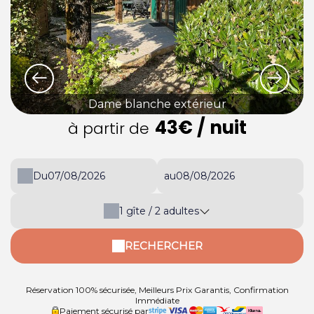
Dame blanche extérieur
43€
/ nuit
à partir de
Du
au
1
gîte /
2
adultes
RECHERCHER
Réservation 100% sécurisée, Meilleurs Prix Garantis, Confirmation
Immédiate
Paiement sécurisé par