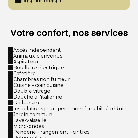
Lit(s) double(s) :
1
Votre confort, nos services
Accès indépendant
Animaux bienvenus
Aspirateur
Bouilloire électrique
Cafetière
Chambres non fumeur
Cuisine - coin cuisine
Double vitrage
Douche à l'italienne
Grille-pain
Installations pour personnes à mobilité réduite
Jardin commun
Lave-vaisselle
Micro-ondes
Penderie - rangement - cintres
Réfrigérateur