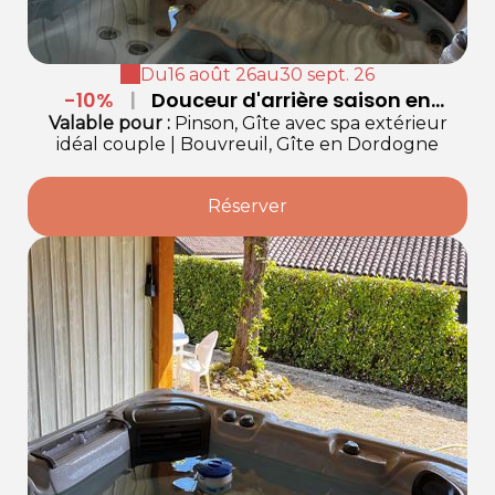
Du
16 août 26
au
30 sept. 26
-10%
|
Douceur d'arrière saison en
Dordogne
Valable
pour
:
Pinson, Gîte avec spa extérieur
idéal couple
|
Bouvreuil, Gîte en Dordogne
Réserver