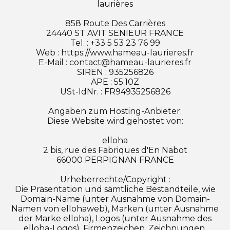
laurières
858 Route Des Carrières
24440 ST AVIT SENIEUR FRANCE
Tel. : +33 5 53 23 76 99
Web : https://www.hameau-laurieres.fr
E-Mail : contact@hameau-laurieres.fr
SIREN : 935256826
APE : 55.10Z
USt-IdNr. : FR94935256826
Angaben zum Hosting-Anbieter:
Diese Website wird gehostet von:
elloha
2 bis, rue des Fabriques d'En Nabot
66000 PERPIGNAN FRANCE
Urheberrechte/Copyright :
Die Präsentation und sämtliche Bestandteile, wie
Domain-Name (unter Ausnahme von Domain-
Namen von ellohaweb), Marken (unter Ausnahme
der Marke elloha), Logos (unter Ausnahme des
elloha-Logos), Firmenzeichen, Zeichnungen,