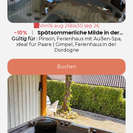
Von
16 aug 26
bis
30 sep 26
-10%
|
Spätsommerliche Milde in der
Dordogne
Gültig
für
:
Pinson, Ferienhaus mit Außen-Spa,
ideal für Paare
|
Gimpel, Ferienhaus in der
Dordogne
Buchen