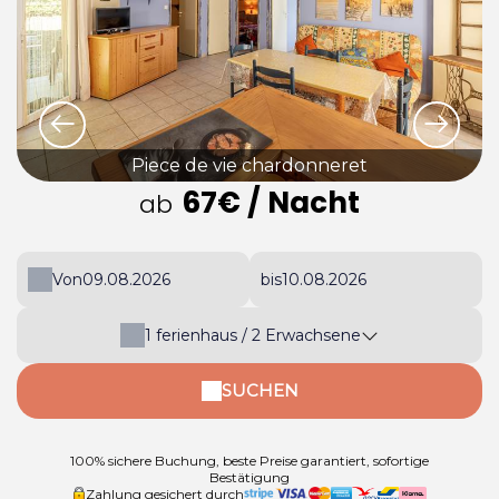
Piece de vie chardonneret
67€
/ Nacht
ab
Von
bis
1
ferienhaus /
2
Erwachsene
SUCHEN
100% sichere Buchung, beste Preise garantiert, sofortige
Bestätigung
Zahlung gesichert durch